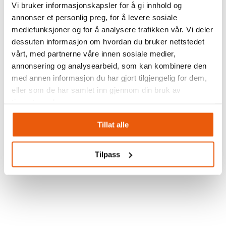
Lagerhåndtering – 6 viktige
Vi bruker informasjonskapsler for å gi innhold og
suksessfaktorer
annonser et personlig preg, for å levere sosiale
mediefunksjoner og for å analysere trafikken vår. Vi deler
17. april 2023
dessuten informasjon om hvordan du bruker nettstedet
vårt, med partnerne våre innen sosiale medier,
annonsering og analysearbeid, som kan kombinere den
Du finner oss på Facebook
med annen informasjon du har gjort tilgjengelig for dem,
eller som de har samlet inn gjennom din bruk av
tjenestene deres.
Følg oss på sosiale medier
Tillat alle
Tilpass