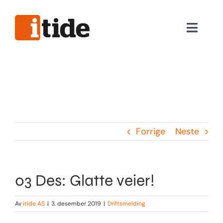
Skip
to
Toggle
content
Naviga
Nyttig informasjon
Våre tjenester
Hjelpeverktøy
Forrige
Neste
Viktig informasjon
03 Des: Glatte veier!
Logg inn
Av
itide AS
|
3. desember 2019
|
Driftsmelding
Privat