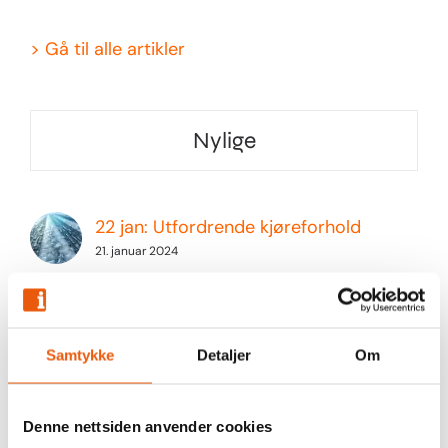
>
Gå til alle artikler
Nylige
22 jan: Utfordrende kjøreforhold
21. januar 2024
Hva er 3PL vs 4PL vs 5PL?
17. april 2023
Samtykke
Detaljer
Om
Hva er 3PL?
17. april 2023
Denne nettsiden anvender cookies