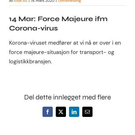
Av
itide AS
|
14. mars 2020
|
Driftsmelding
Bedrift
14 Mar: Force Majeure ifm
Corona-virus
Korona-viruset medfører at vi nå er over i en
force majeure-situasjon for transport- og
logistikkbransjen.
Del dette innlegget med flere
Facebook
X
LinkedIn
E-
post