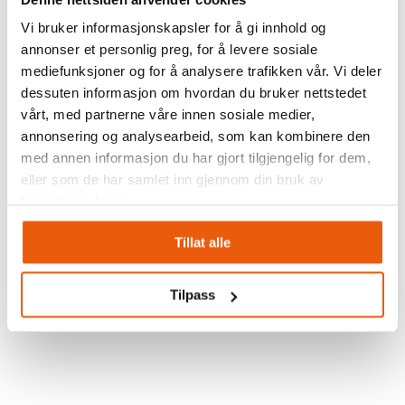
Vi bruker informasjonskapsler for å gi innhold og
Lagerhåndtering – 6 viktige
annonser et personlig preg, for å levere sosiale
suksessfaktorer
mediefunksjoner og for å analysere trafikken vår. Vi deler
17. april 2023
dessuten informasjon om hvordan du bruker nettstedet
vårt, med partnerne våre innen sosiale medier,
annonsering og analysearbeid, som kan kombinere den
med annen informasjon du har gjort tilgjengelig for dem,
Du finner oss på Facebook
eller som de har samlet inn gjennom din bruk av
tjenestene deres.
Tillat alle
Følg oss på sosiale medier
Tilpass