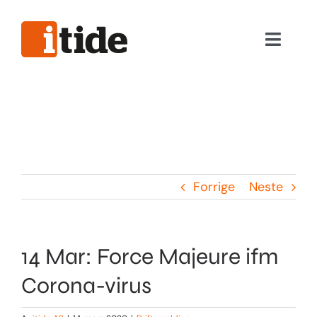
Skip
to
Toggle
content
Naviga
Nyttig informasjon
Våre tjenester
Hjelpeverktøy
Forrige
Neste
Viktig informasjon
14 Mar: Force Majeure ifm
Logg inn
Corona-virus
Privat