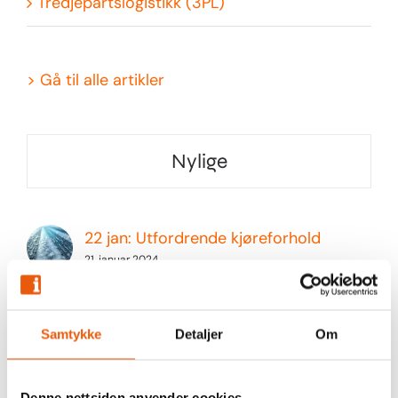
Tredjepartslogistikk (3PL)
>
Gå til alle artikler
Nylige
22 jan: Utfordrende kjøreforhold
21. januar 2024
Hva er 3PL vs 4PL vs 5PL?
17. april 2023
Samtykke
Detaljer
Om
Hva er 3PL?
Denne nettsiden anvender cookies
17. april 2023