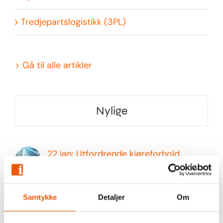
Tredjepartslogistikk (3PL)
>
Gå til alle artikler
Nylige
22 jan: Utfordrende kjøreforhold
21. januar 2024
Hva er 3PL vs 4PL vs 5PL?
Samtykke
Detaljer
Om
17. april 2023