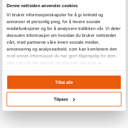
Hva er 3PL?
Denne nettsiden anvender cookies
17. april 2023
Vi bruker informasjonskapsler for å gi innhold og
annonser et personlig preg, for å levere sosiale
Lagerhåndtering – 6 viktige
mediefunksjoner og for å analysere trafikken vår. Vi deler
suksessfaktorer
dessuten informasjon om hvordan du bruker nettstedet
17. april 2023
vårt, med partnerne våre innen sosiale medier,
annonsering og analysearbeid, som kan kombinere den
med annen informasjon du har gjort tilgjengelig for dem,
eller som de har samlet inn gjennom din bruk av
Du finner oss på Facebook
tjenestene deres.
Tillat alle
Følg oss på sosiale medier
Tilpass