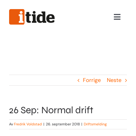
Skip
to
Toggle
content
Naviga
Nyttig informasjon
Våre tjenester
Hjelpeverktøy
Forrige
Neste
Viktig informasjon
26 Sep: Normal drift
Logg inn
Av
Fredrik Voldstad
|
26. september 2018
|
Driftsmelding
Privat