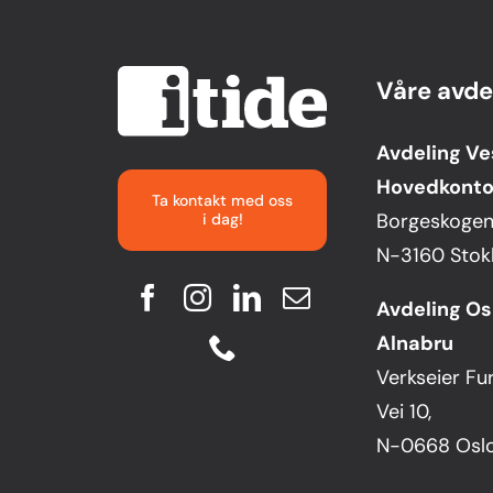
Våre avde
Avdeling Ve
Hovedkonto
Ta kontakt med oss
Borgeskogen 
i dag!
N-3160 Stok
Avdeling Os
Alnabru
Verkseier Fu
Vei 10,
N-0668 Osl