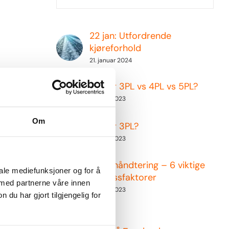
22 jan: Utfordrende
kjøreforhold
21. januar 2024
Hva er 3PL vs 4PL vs 5PL?
17. april 2023
Om
Hva er 3PL?
17. april 2023
Lagerhåndtering – 6 viktige
iale mediefunksjoner og for å
suksessfaktorer
 med partnerne våre innen
17. april 2023
u har gjort tilgjengelig for