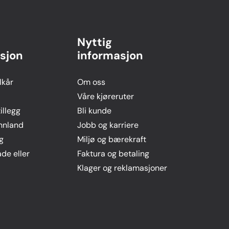
Nyttig
sjon
informasjon
lkår
Om oss
Våre kjøreruter
llegg
Bli kunde
innland
Jobb og karriere
g
Miljø og bærekraft
ade eller
Faktura og betaling
Klager og reklamasjoner