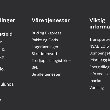
linger
Våre tjenester
Viktig
informa
Bud og Ekspress
stfold,
Transportvi
Pakke og Gods
r
NSAB 2015
Lagerløsninger
13,
Bompengeti
Skreddersydd
ke
Pristillegg 
Tredjepartslogistikk –
Energitilleg
3PL
lo,
Info ved sk
Se alle tjenester
manko
rulunds
Varsling
o