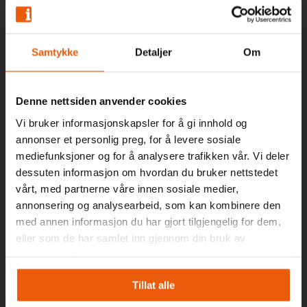
N-3160 Stokke
Avdeling Oslo, Alnabru
Samtykke
Detaljer
Om
Verkseier Furulunds Vei 10,
N-0668 Oslo
Denne nettsiden anvender cookies
Vi bruker informasjonskapsler for å gi innhold og
annonser et personlig preg, for å levere sosiale
mediefunksjoner og for å analysere trafikken vår. Vi deler
dessuten informasjon om hvordan du bruker nettstedet
Våre tjenester
vårt, med partnerne våre innen sosiale medier,
annonsering og analysearbeid, som kan kombinere den
Bud og Ekspress
med annen informasjon du har gjort tilgjengelig for dem,
eller som de har samlet inn gjennom din bruk av
Pakke og Gods
tjenestene deres.
Lagerløsninger
Skreddersydd
Tillat alle
Tredjepartslogistikk – 3PL