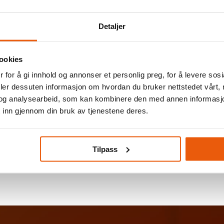
ansvarlig
nnskaper skriftlig og muntlig
Detaljer
etanse tilhørende bransje
ookies
 for å gi innhold og annonser et personlig preg, for å levere sos
deler dessuten informasjon om hvordan du bruker nettstedet vårt,
selskap i vekst
og analysearbeid, som kan kombinere den med annen informasjon d
iljø og hyggelige kolleger
 inn gjennom din bruk av tjenestene deres.
ktige vilkår
nt? Da håper vi å høre fra DEG!
Tilpass