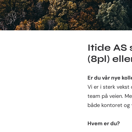
Itide AS 
(8pl) elle
Er du vår nye kol
Vi er i sterk vekst
team på veien. Med
både kontoret og v
Hvem er du?