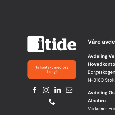
Våre avde
Avdeling Ve
Hovedkonto
Ta kontakt med oss
Borgeskogen 
i dag!
N-3160 Stok
Avdeling Os
Alnabru
Verkseier Fu