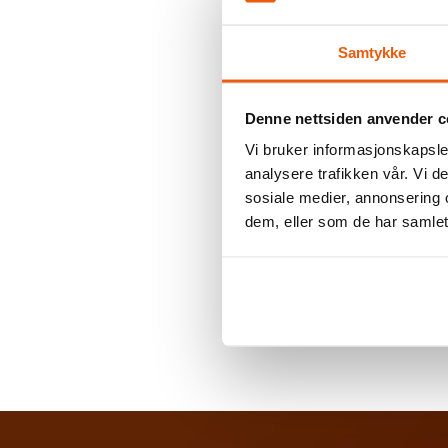
Engasjert og 
Gode norsk ku
Samtykke
Kurs og komp
Denne nettsiden anvender c
Vi tilbyr
Vi bruker informasjonskapsler
analysere trafikken vår. Vi 
Et spennende 
sosiale medier, annonsering 
Godt arbeidsm
dem, eller som de har samlet
Konkurransedy
Er dette interessa