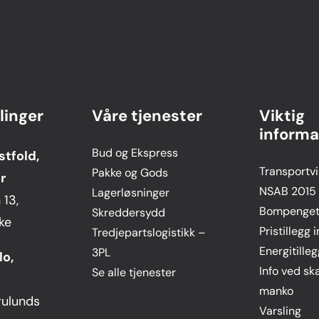
linger
Våre tjenester
Viktig
informa
Bud og Ekspress
stfold,
Transportvi
Pakke og Gods
r
NSAB 2015
Lagerløsninger
13,
Bompengeti
Skreddersydd
ke
Pristillegg 
Tredjepartslogistikk –
Energitilleg
3PL
lo,
Info ved sk
Se alle tjenester
manko
rulunds
Varsling