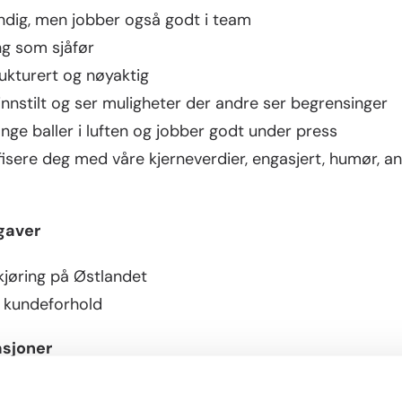
ndig, men jobber også godt i team
ng som sjåfør
ukturert og nøyaktig
innstilt og ser muligheter der andre ser begrensinger
ge baller i luften og jobber godt under press
fisere deg med våre kjerneverdier, engasjert, humør, ans
gaver
kjøring på Østlandet
e kundeforhold
asjoner
bransjen