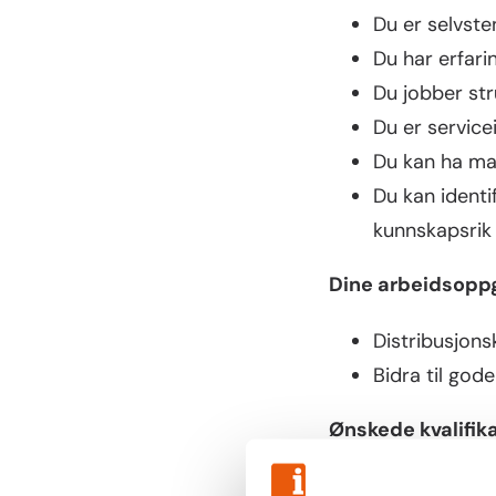
Du er selvste
Du har erfari
Du jobber str
Du er service
Du kan ha man
Du kan identi
kunnskapsrik
Dine arbeidsopp
Distribusjons
Bidra til god
Ønskede kvalifik
Erfaring fra 