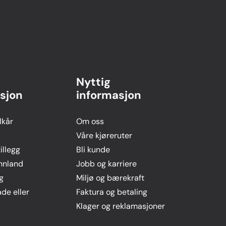
Nyttig
sjon
informasjon
lkår
Om oss
Våre kjøreruter
llegg
Bli kunde
innland
Jobb og karriere
g
Miljø og bærekraft
ade eller
Faktura og betaling
Klager og reklamasjoner