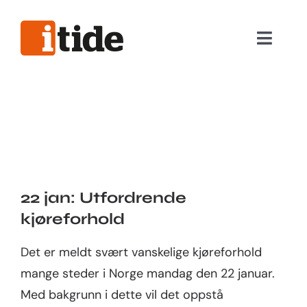
Skip
to
Toggle
content
Naviga
Nyttig informasjon
Våre tjenester
Hjelpeverktøy
22 jan: Utfordrende
kjøreforhold
Viktig informasjon
Det er meldt svært vanskelige kjøreforhold
Logg inn
mange steder i Norge mandag den 22 januar.
Med bakgrunn i dette vil det oppstå
Privat