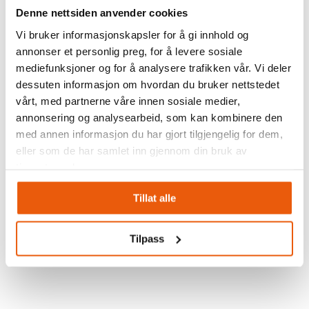
Denne nettsiden anvender cookies
Vi bruker informasjonskapsler for å gi innhold og
annonser et personlig preg, for å levere sosiale
10 Okt: Problemer med vår E-
mediefunksjoner og for å analysere trafikken vår. Vi deler
post
dessuten informasjon om hvordan du bruker nettstedet
vårt, med partnerne våre innen sosiale medier,
Vi opplever problemer med tilgangen til vår e-
annonsering og analysearbeid, som kan kombinere den
post for øyeblikket.
med annen informasjon du har gjort tilgjengelig for dem,
eller som de har samlet inn gjennom din bruk av
Vår leverandør jobber fortløpende med å løse
tjenestene deres.
problemet. Beklager ulempen dette måtte
medføre for våre kunder.
Tillat alle
Tilpass