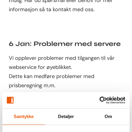
mulig. Har du spørsmål eller behov for mer
informasjon så ta kontakt med oss.
6 Jan: Problemer med servere
Vi opplever problemer med tilgangen til vår
webservice for øyeblikket.
Dette kan medføre problemer med
prisberegning m.m.
Vår leverandør jobber fortløpende med å løse
problemet.
Beklager ulempen dette måtte medføre for vår
Samtykke
Detaljer
Om
kunder.